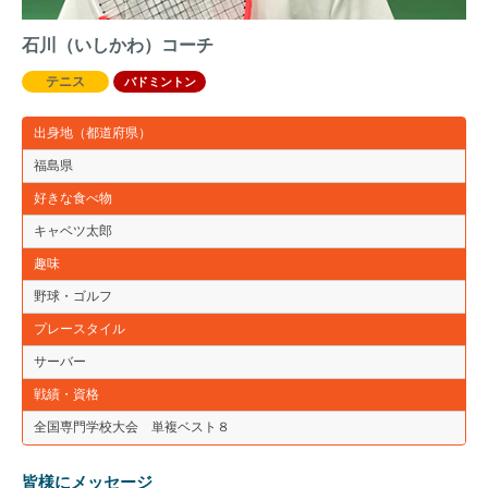
石川（いしかわ）コーチ
テニス
バドミントン
出身地（都道府県）
福島県
好きな食べ物
キャベツ太郎
趣味
野球・ゴルフ
プレースタイル
サーバー
戦績・資格
全国専門学校大会 単複ベスト８
皆様にメッセージ