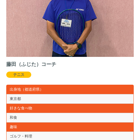
藤田（ふじた）コーチ
テニス
出身地（都道府県）
東京都
好きな食べ物
和食
趣味
ゴルフ・料理