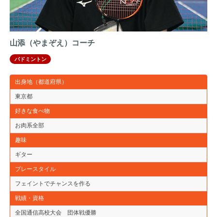
山添（やまぞえ）コーチ
バドミントン
出身地（都道府県）
東京都
好きな食べ物
お肉系全部
趣味
ギター
プレースタイル
フェイントでチャンスを作る
戦績・資格
全国通信高校大会 団体戦優勝