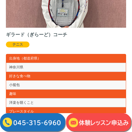
ギラード（ぎらーど）コーチ
テニス
出身地（都道府県）
神奈川県
好きな食べ物
小籠包
趣味
洋楽を聴くこと
プレースタイル
オールラウンダー