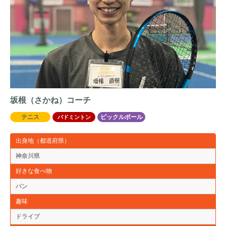
坂根（さかね）コーチ
テニス
ピックルボール
バドミントン
出身地（都道府県）
神奈川県
好きな食べ物
パン
趣味
ドライブ