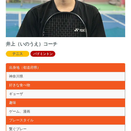
井上（いのうえ）コーチ
テニス
バドミントン
出身地（都道府県）
神奈川県
好きな食べ物
ギョーザ
趣味
ゲーム、漫画
プレースタイル
繋ぐプレー